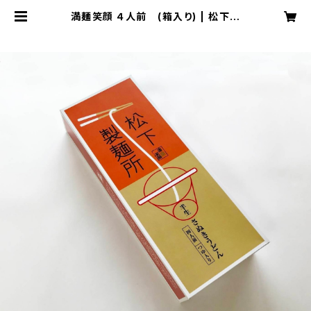
満麺笑顔 ４人前 (箱入り) | 松下製
麺所